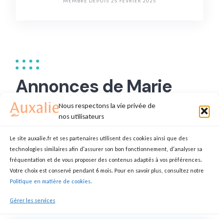
MEMBRE DEPUIS 25 FÉVRIER 2025
Annonces de Marie
josé D.
Nous respectons la vie privée de
nos utilisateurs
Le site auxalie.fr et ses partenaires utilisent des cookies ainsi que des
technologies similaires afin d'assurer son bon fonctionnement, d'analyser sa
Je propose mes services
fréquentation et de vous proposer des contenus adaptés à vos préférences.
Votre choix est conservé pendant 6 mois. Pour en savoir plus, consultez notre
MARIE JOSÉ
AUXILIAIRE DE VIE
Politique en matière de cookies.
81100 Castres
Gérer les services