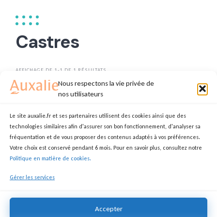
Castres
AFFICHAGE DE 1-1 DE 1 RÉSULTATS
Nous respectons la vie privée de
TRIER PAR
DATE
nos utilisateurs
Le site auxalie.fr et ses partenaires utilisent des cookies ainsi que des
technologies similaires afin d'assurer son bon fonctionnement, d'analyser sa
Je propose mes services
fréquentation et de vous proposer des contenus adaptés à vos préférences.
Votre choix est conservé pendant 6 mois. Pour en savoir plus, consultez notre
MARIE JOSÉ
AUXILIAIRE DE VIE
Politique en matière de cookies.
81100 Castres
Gérer les services
18,00 €
Accepter