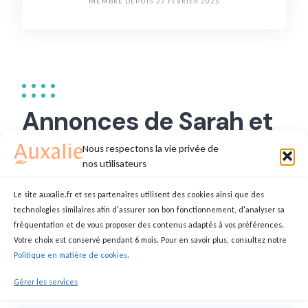
MEMBRE DEPUIS 27 FÉVRIER 2025
Annonces de Sarah et
Manon J.
Nous respectons la vie privée de
nos utilisateurs
Le site auxalie.fr et ses partenaires utilisent des cookies ainsi que des
technologies similaires afin d'assurer son bon fonctionnement, d'analyser sa
Auxiliaires de vie
fréquentation et de vous proposer des contenus adaptés à vos préférences.
Votre choix est conservé pendant 6 mois. Pour en savoir plus, consultez notre
SARAH ET MANON
AIDE SOIGNANT(E)
Politique en matière de cookies.
49100 Angers
Gérer les services