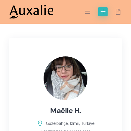
Skip
to
content
Maëlle H.
Güzelbahçe, Izmir, Türkiye