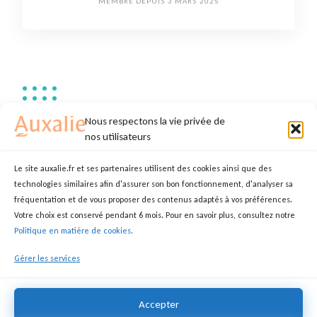
MEMBRE DEPUIS 3 MARS 2025
Annonces de Maëlle H.
Nous respectons la vie privée de
nos utilisateurs
Le site auxalie.fr et ses partenaires utilisent des cookies ainsi que des
technologies similaires afin d'assurer son bon fonctionnement, d'analyser sa
Maëlle H.
fréquentation et de vous proposer des contenus adaptés à vos préférences.
Votre choix est conservé pendant 6 mois. Pour en savoir plus, consultez notre
MAËLLE
AIDE SOIGNANT(E)
Politique en matière de cookies.
35310 Güzelbahçe
Gérer les services
15,00 €
Accepter