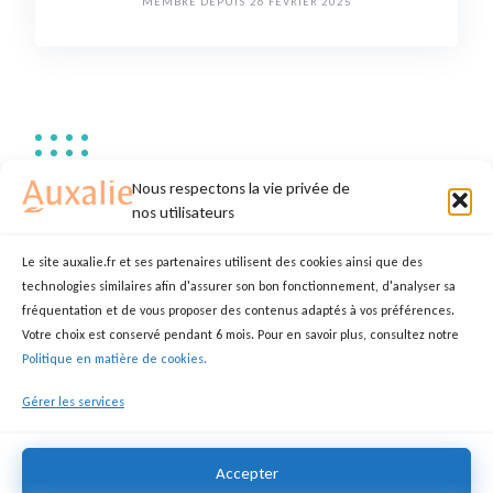
MEMBRE DEPUIS 26 FÉVRIER 2025
Annonces de amina b.
Nous respectons la vie privée de
nos utilisateurs
Le site auxalie.fr et ses partenaires utilisent des cookies ainsi que des
technologies similaires afin d'assurer son bon fonctionnement, d'analyser sa
Menage
fréquentation et de vous proposer des contenus adaptés à vos préférences.
Votre choix est conservé pendant 6 mois. Pour en savoir plus, consultez notre
AMINA
ASSISTANT(E) DE VIE
Politique en matière de cookies.
68180 Horbourg-Wihr
Gérer les services
14,00 €
Accepter