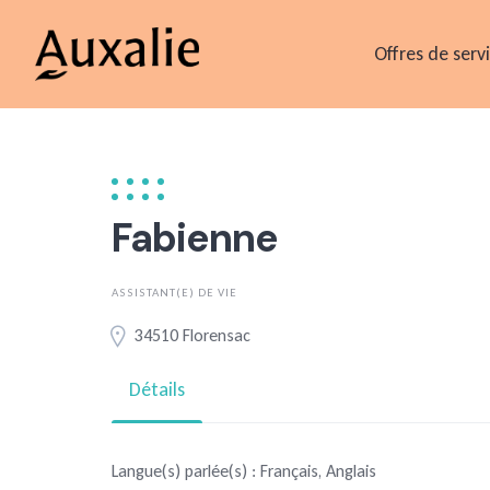
Skip
to
Offres de serv
content
Fabienne
ASSISTANT(E) DE VIE
34510 Florensac
Détails
Langue(s) parlée(s) : Français, Anglais