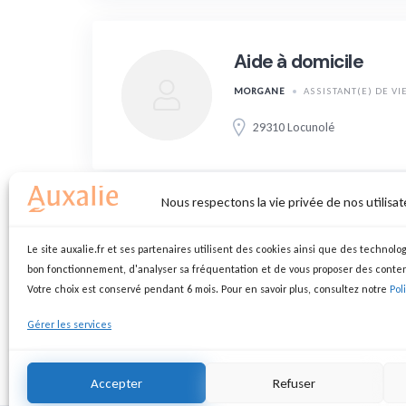
Aide à domicile
MORGANE
ASSISTANT(E) DE VI
29310 Locunolé
Nous respectons la vie privée de nos utilisat
Assistante de vie as
Le site auxalie.fr et ses partenaires utilisent des cookies ainsi que des technolog
bon fonctionnement, d'analyser sa fréquentation et de vous proposer des conte
FAÏZA
ASSISTANT(E) DE VIE
Votre choix est conservé pendant 6 mois. Pour en savoir plus, consultez notre
Pol
69540 Irigny
Gérer les services
Accepter
Refuser