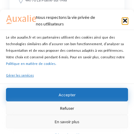
44770 La Plaine-sur-Mer
Nous respectons la vie privée de
15,00 €
nos utilisateurs
Le site auxalie.fr et ses partenaires utilisent des cookies ainsi que des
technologies similaires afin d'assurer son bon fonctionnement, d'analyser sa
fréquentation et de vous proposer des contenus adaptés à vos préférences.
AUXILIAIRE DE VIE
Votre choix est conservé pendant 6 mois. Pour en savoir plus, consultez notre
Politique en matière de cookies.
MARIE CHRISTINE
ASSISTANT(E) DE VIE
Gérer les services
44700 Orvault
Accepter
18,00 €
Refuser
En savoir plus