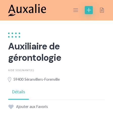
Skip
to
content
Auxiliaire de
gérontologie
AIDE SOIGNANT(E)
59400 Séranvillers-Forenville
Détails
Ajouter aux Favoris