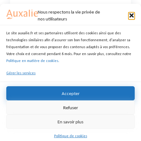
Cynthia C.
Nous respectons la vie privée de
07220, Viviers, Ardèche, France
nos utilisateurs
MEMBRE DEPUIS 20 NOVEMBRE 2025
Le site auxalie.fr et ses partenaires utilisent des cookies ainsi que des
Service(s) proposé(s) : Ménage, Aide à la
technologies similaires afin d'assurer son bon fonctionnement, d'analyser sa
toilette, Repas, Garde de nuit, Démarches
fréquentation et de vous proposer des contenus adaptés à vos préférences.
administratives, Courses, Chauffeur,
Votre choix est conservé pendant 6 mois. Pour en savoir plus, consultez notre
Gouvernante/Dame de nuit
Politique en matière de cookies.
Sexe : Femme
Gérer les services
Accepter
Refuser
En savoir plus
Politique de cookies