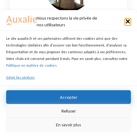
Nous respectons la vie privée de
Karine B.
nos utilisateurs
284 Route De Bel-Air, 40230 Saint-Jean-de-Marsacq, France
Le site auxalie.fr et ses partenaires utilisent des cookies ainsi que des
MEMBRE DEPUIS 25 FÉVRIER 2025
technologies similaires afin d'assurer son bon fonctionnement, d'analyser sa
Service(s) proposé(s) : Repas, Démarches
fréquentation et de vous proposer des contenus adaptés à vos préférences.
administratives, Courses, Chauffeur,
Votre choix est conservé pendant 6 mois. Pour en savoir plus, consultez notre
Gouvernante/Dame de nuit
Politique en matière de cookies.
Sexe : Femme
Gérer les services
Accepter
Refuser
En savoir plus