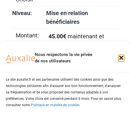
Mise en relation
bénéficiaires
45.00€
maintenant et
ensuite
45.00€ par Mois
Nous respectons la vie privée
pour encore 6 Mois
.
de nos utilisateurs
Le site auxalie.fr et ses partenaires utilisent des cookies ainsi que des
Choisir
technologies similaires afin d'assurer son bon fonctionnement, d'analyser
sa fréquentation et de vous proposer des contenus adaptés à vos
Mise en relation
préférences. Votre choix est conservé pendant 6 mois. Pour en savoir plus,
bénéficiaires + Gestion
consultez notre
Politique en matière de cookies.
administrative
95.00€
maintenant et