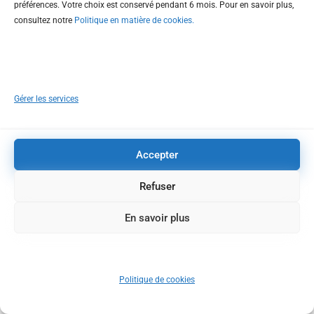
préférences. Votre choix est conservé pendant 6 mois. Pour en savoir plus,
consultez notre
Politique en matière de cookies.
Faire une demande
Voici un récapitulatif de vos demandes
Gérer les services
récentes
Accepter
Refuser
En savoir plus
Politique de cookies