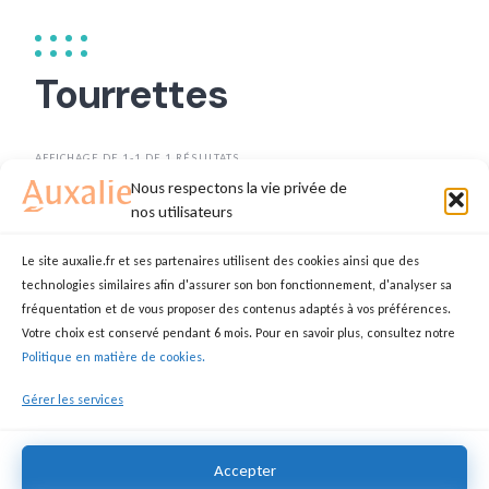
Tourrettes
AFFICHAGE DE 1-1 DE 1 RÉSULTATS
Nous respectons la vie privée de
TRIER PAR
DATE
nos utilisateurs
Le site auxalie.fr et ses partenaires utilisent des cookies ainsi que des
technologies similaires afin d'assurer son bon fonctionnement, d'analyser sa
Auxiliaire de vie
fréquentation et de vous proposer des contenus adaptés à vos préférences.
Votre choix est conservé pendant 6 mois. Pour en savoir plus, consultez notre
EMILIE
AUXILIAIRE DE VIE
Politique en matière de cookies.
83440 Tourrettes
Gérer les services
17,00 €
Accepter