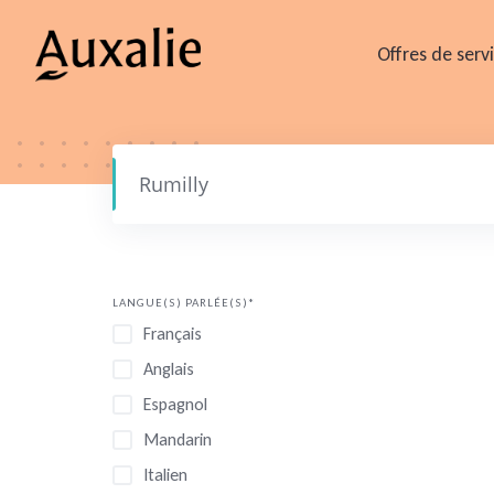
Skip
to
Offres de serv
content
LANGUE(S) PARLÉE(S)*
Français
Anglais
Espagnol
Mandarin
Italien