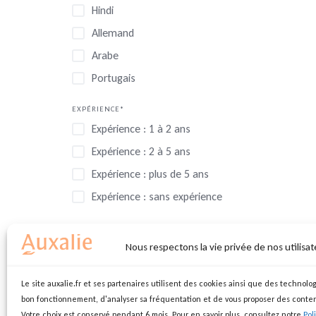
Hindi
Allemand
Arabe
Portugais
EXPÉRIENCE*
Expérience : 1 à 2 ans
Expérience : 2 à 5 ans
Expérience : plus de 5 ans
Expérience : sans expérience
VÉHICULÉ ?*
Oui
Nous respectons la vie privée de nos utilisat
Non
Le site auxalie.fr et ses partenaires utilisent des cookies ainsi que des technolog
bon fonctionnement, d'analyser sa fréquentation et de vous proposer des conte
Votre choix est conservé pendant 6 mois. Pour en savoir plus, consultez notre
Pol