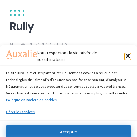
Rully
AFFICHAGE DE 1-1 DE 1 RÉSULTATS
Nous respectons la vie privée de
TRIER PAR
DATE
nos utilisateurs
Le site auxalie.fr et ses partenaires utilisent des cookies ainsi que des
technologies similaires afin d'assurer son bon fonctionnement, d'analyser sa
Auxiliaire de vie dévouée
fréquentation et de vous proposer des contenus adaptés à vos préférences.
Votre choix est conservé pendant 6 mois. Pour en savoir plus, consultez notre
ANNIE
AUXILIAIRE DE VIE
Politique en matière de cookies.
71150 Rully
Gérer les services
15,00 €
Accepter