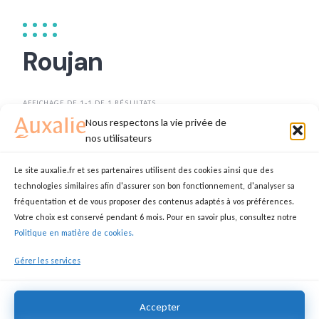
Roujan
AFFICHAGE DE 1-1 DE 1 RÉSULTATS
Nous respectons la vie privée de
TRIER PAR
DATE
nos utilisateurs
Le site auxalie.fr et ses partenaires utilisent des cookies ainsi que des
technologies similaires afin d'assurer son bon fonctionnement, d'analyser sa
Recherches bénéficiaires
fréquentation et de vous proposer des contenus adaptés à vos préférences.
Votre choix est conservé pendant 6 mois. Pour en savoir plus, consultez notre
LEA
AUXILIAIRE DE VIE
Politique en matière de cookies.
34320 Roujan
Gérer les services
13,50 €
Accepter