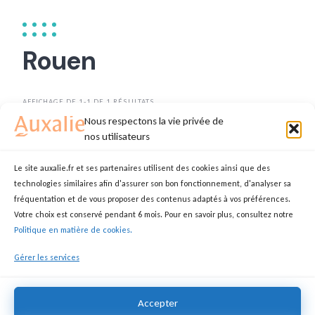
Rouen
AFFICHAGE DE 1-1 DE 1 RÉSULTATS
Nous respectons la vie privée de
TRIER PAR
DATE
nos utilisateurs
Le site auxalie.fr et ses partenaires utilisent des cookies ainsi que des
technologies similaires afin d'assurer son bon fonctionnement, d'analyser sa
Aide à personne âgée
fréquentation et de vous proposer des contenus adaptés à vos préférences.
Votre choix est conservé pendant 6 mois. Pour en savoir plus, consultez notre
ZINA
AIDE SOIGNANT(E)
Politique en matière de cookies.
76000 Rouen
Gérer les services
Accepter