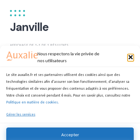
Janville
AFFICHAGE DE 1-1 DE 1 RÉSULTATS
Nous respectons la vie privée de
TRIER PAR
DATE
nos utilisateurs
Le site auxalie.fr et ses partenaires utilisent des cookies ainsi que des
technologies similaires afin d'assurer son bon fonctionnement, d'analyser sa
Sandrine
fréquentation et de vous proposer des contenus adaptés à vos préférences.
Votre choix est conservé pendant 6 mois. Pour en savoir plus, consultez notre
SANDRINE
AIDE SOIGNANT(E)
Politique en matière de cookies.
28310 Janville-en-Beauce
Gérer les services
14,00 €
Accepter