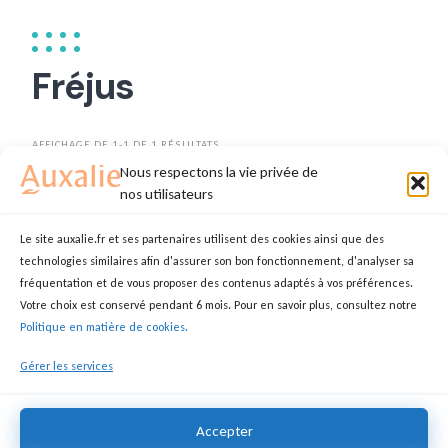
Fréjus
AFFICHAGE DE 1-1 DE 1 RÉSULTATS
Nous respectons la vie privée de
TRIER PAR
DATE
nos utilisateurs
Le site auxalie.fr et ses partenaires utilisent des cookies ainsi que des
technologies similaires afin d'assurer son bon fonctionnement, d'analyser sa
Assistant de vie
fréquentation et de vous proposer des contenus adaptés à vos préférences.
Votre choix est conservé pendant 6 mois. Pour en savoir plus, consultez notre
NICOLAS
ASSISTANT(E) DE VIE
Politique en matière de cookies.
83600 Fréjus
Gérer les services
14,00 €
Accepter