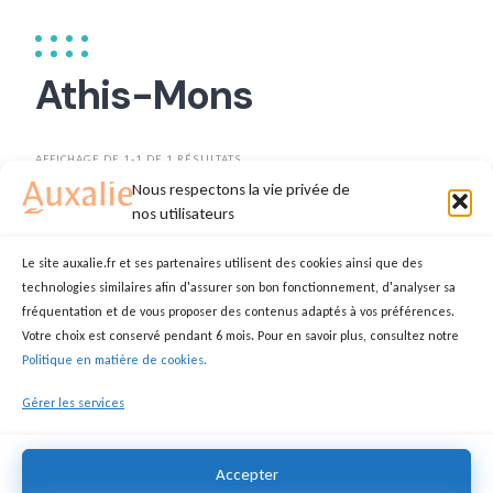
Athis-Mons
AFFICHAGE DE 1-1 DE 1 RÉSULTATS
Nous respectons la vie privée de
TRIER PAR
DATE
nos utilisateurs
Le site auxalie.fr et ses partenaires utilisent des cookies ainsi que des
technologies similaires afin d'assurer son bon fonctionnement, d'analyser sa
Aide ménagère
fréquentation et de vous proposer des contenus adaptés à vos préférences.
Votre choix est conservé pendant 6 mois. Pour en savoir plus, consultez notre
NADINE
AUXILIAIRE DE VIE
Politique en matière de cookies.
91200 Athis-Mons
Gérer les services
Accepter